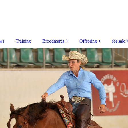
ws
Training
Broodmares
Offspring
for sale
Stepup Soft Sally BB
Jahrgang 2019
Wea
Like No Other
Jahrgang 2020
Yea
Diamond
Jahrgang 2021
2
Grays Pep N Jac
3
MJ Kiss A Cowboy
Age
Im Qdee and I
Knowit