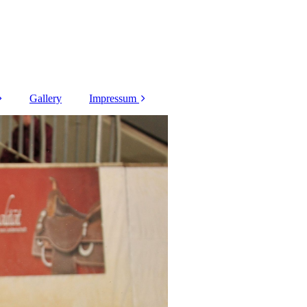
Gallery
Impressum
nlings
AGB
rlings
Datenschutz
y olds
y olds
d horses
Tack